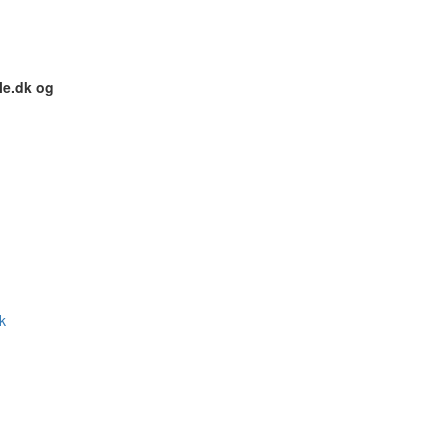
.dk og
k