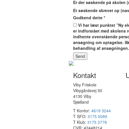
Er der søskende på skolen 
Er søskende skrevet op (na
Godkend dette
*
Vi har læst punktet ”Ny el
er indforstået med skolens r
indhente ovenstående perso
ansøgning om optagelse. Sk
behandling af ansøgningen. 
Send
Kontakt
U
Viby Friskole
Vibygårdsvej 50
4130 Viby
Sjælland
T Kontor:
4619 3244
T SFO:
3175 0089
T Klub:
3175 3778
CVR:
42448214