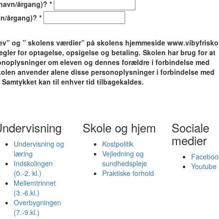
(navn/årgang)?
*
vn/årgang)?
*
ev” og ” skolens værdier” på skolens hjemmeside www.vibyfriskole
egler for optagelse, opsigelse og betaling. Skolen har brug for at
noplysninger om eleven og dennes forældre i forbindelse med
olen anvender alene disse personoplysninger i forbindelse med
Samtykket kan til enhver tid tilbagekaldes.
ndervisning
Skole og hjem
Sociale
medier
Undervisning og
Kostpolitik
læring
Vejledning og
Faceboo
Indskolingen
sundhedspleje
Youtube
(0.-2. kl.)
Praktiske forhold
Mellemtrinnet
(3.-6.kl.)
Overbygningen
(7.-9.kl.)