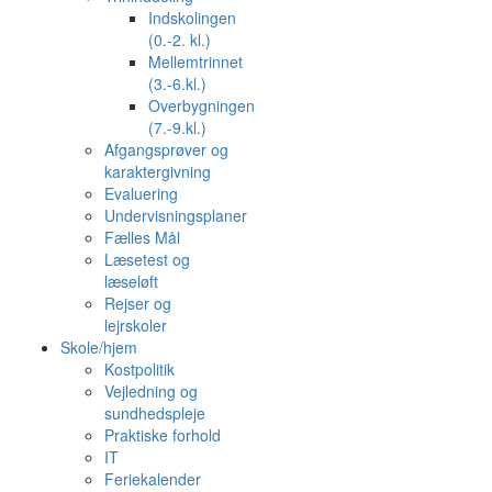
Indskolingen
(0.-2. kl.)
Mellemtrinnet
(3.-6.kl.)
Overbygningen
(7.-9.kl.)
Afgangsprøver og
karaktergivning
Evaluering
Undervisningsplaner
Fælles Mål
Læsetest og
læseløft
Rejser og
lejrskoler
Skole/hjem
Kostpolitik
Vejledning og
sundhedspleje
Praktiske forhold
IT
Feriekalender