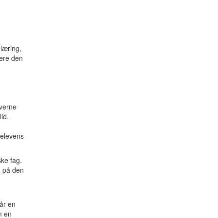
læring,
tere den
everne
id,
 elevens
ske fag.
g på den
får en
m en