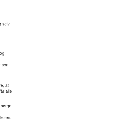
 selv.
 og
er som
re, at
år alle
x sørge
kolen.