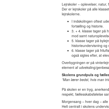
Lejrskoler – oplevelser, natur
Der er lejrskoler på alle klasse
lejrskolerne.
I indskolingen oftest ud
fortælling og historie.
3. + 4. klasse tager på h
mod samt naturoplevels
5. klasse tager på byl
historieundervisning og
6. klasse tager på frilu
også sigtes efter, at e
Overbygningen er på vinterlejrs
element af udveksling/genbesø
Skolens grundpuls og fælle
”Man lærer bedst, hvis man tri
På skolen er en tryg, anerken
respekt, fællesskabsfølelse sam
Morgensang – hver dag – all
Helt centralt i skolens under