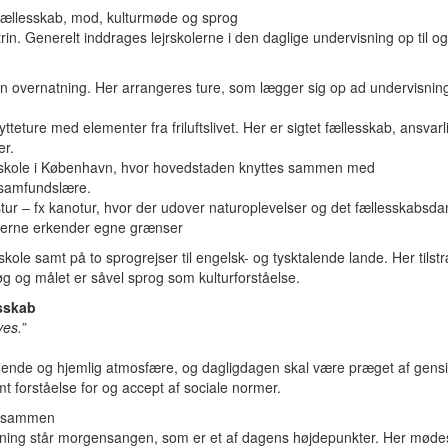
, fællesskab, mod, kulturmøde og sprog
trin. Generelt inddrages lejrskolerne i den daglige undervisning op til og
en overnatning. Her arrangeres ture, som lægger sig op ad undervisning
ytteture med elementer fra friluftslivet. Her er sigtet fællesskab, ansvar
er.
ejrskole i København, hvor hovedstaden knyttes sammen med
 samfundslære.
ftstur – fx kanotur, hvor der udover naturoplevelser og det fællesskabs
leverne erkender egne grænser
kole samt på to sprogrejser til engelsk- og tysktalende lande. Her tilst
g og målet er såvel sprog som kulturforståelse.
sskab
ves.”
dende og hjemlig atmosfære, og dagligdagen skal være præget af gensi
t forståelse for og accept af sociale normer.
e sammen
visning står morgensangen, som er et af dagens højdepunkter. Her møde