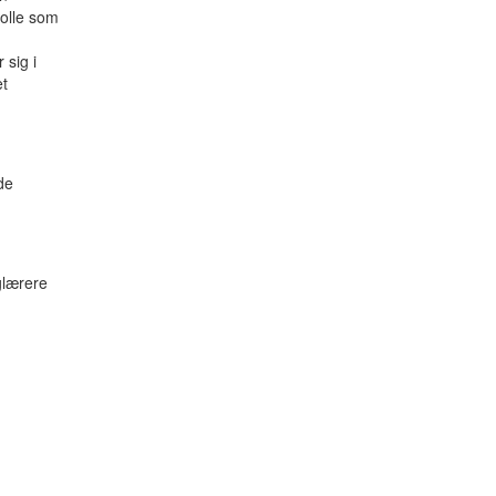
rolle som
 sig i
et
de
glærere