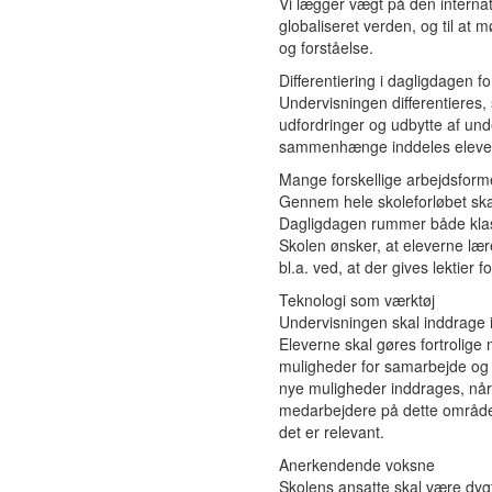
Vi lægger vægt på den internat
globaliseret verden, og til at
og forståelse.
Differentiering i dagligdagen f
Undervisningen differentieres
udfordringer og udbytte af unde
sammenhænge inddeles elevern
Mange forskellige arbejdsform
Gennem hele skoleforløbet ska
Dagligdagen rummer både klass
Skolen ønsker, at eleverne lær
bl.a. ved, at der gives lektier 
Teknologi som værktøj
Undervisningen skal inddrage in
Eleverne skal gøres fortrolige
muligheder for samarbejde og i
nye muligheder inddrages, når
medarbejdere på dette område.
det er relevant.
Anerkendende voksne
Skolens ansatte skal være dy