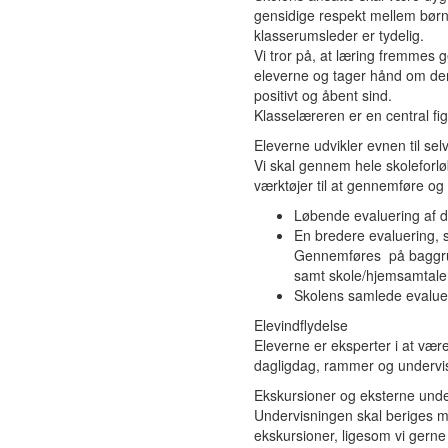
gensidige respekt mellem børn
klasserumsleder er tydelig.
Vi tror på, at læring fremmes 
eleverne og tager hånd om den
positivt og åbent sind.
Klasselæreren er en central figu
Eleverne udvikler evnen til sel
Vi skal gennem hele skoleforlø
værktøjer til at gennemføre og
Løbende evaluering af d
En bredere evaluering, s
Gennemføres på baggrund
samt skole/hjemsamtale
Skolens samlede evalue
Elevindflydelse
Eleverne er eksperter i at være e
dagligdag, rammer og undervis
Ekskursioner og eksterne unde
Undervisningen skal beriges me
ekskursioner, ligesom vi gerne