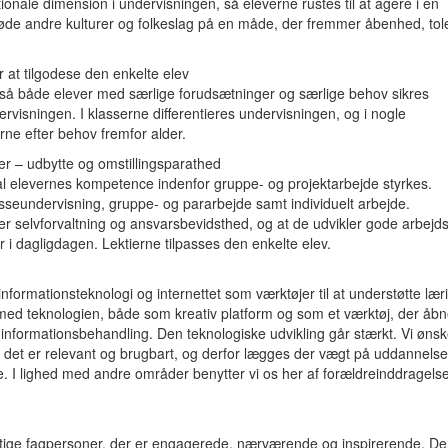
ionale dimension i undervisningen, så eleverne rustes til at agere i en
 møde andre kulturer og folkeslag på en måde, der fremmer åbenhed, to
or at tilgodese den enkelte elev
, så både elever med særlige forudsætninger og særlige behov sikres
rvisningen. I klasserne differentieres undervisningen, og i nogle
e efter behov fremfor alder.
er – udbytte og omstillingsparathed
l elevernes kompetence indenfor gruppe- og projektarbejde styrkes.
eundervisning, gruppe- og pararbejde samt individuelt arbejde.
er selvforvaltning og ansvarsbevidsthed, og at de udvikler gode arbejd
for i dagligdagen. Lektierne tilpasses den enkelte elev.
formationsteknologi og internettet som værktøjer til at understøtte lær
 med teknologien, både som kreativ platform og som et værktøj, der åb
nformationsbehandling. Den teknologiske udvikling går stærkt. Vi ønske
 det er relevant og brugbart, og derfor lægges der vægt på uddannelse
 I lighed med andre områder benytter vi os her af forældreinddragelse
gtige fagpersoner, der er engagerede, nærværende og inspirerende. D