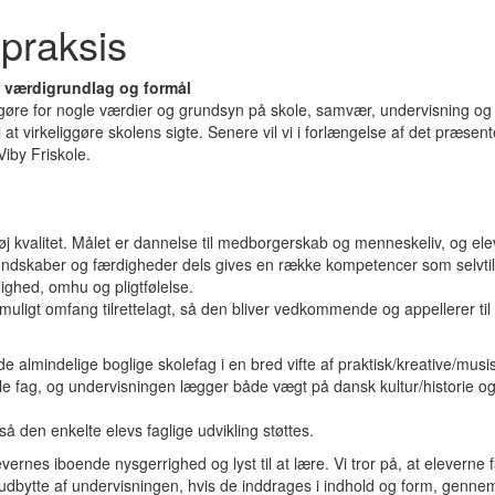
 praksis
s værdigrundlag og formål
egøre for nogle værdier og grundsyn på skole, samvær, undervisning og 
at virkeliggøre skolens sigte. Senere vil vi i forlængelse af det præsen
iby Friskole.
j kvalitet. Målet er dannelse til medborgerskab og menneskeliv, og el
kundskaber og færdigheder dels gives en række kompetencer som selvtill
ghed, omhu og pligtfølelse.
muligt omfang tilrettelagt, så den bliver vedkommende og appellerer til
 almindelige boglige skolefag i en bred vifte af praktisk/kreative/musi
 alle fag, og undervisningen lægger både vægt på dansk kultur/historie o
så den enkelte elevs faglige udvikling støttes.
rnes iboende nysgerrighed og lyst til at lære. Vi tror på, at eleverne 
 udbytte af undervisningen, hvis de inddrages i indhold og form, genne