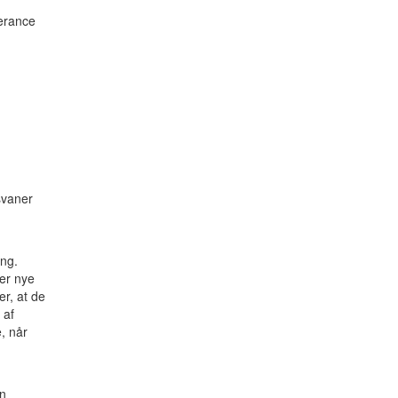
lerance
svaner
ing.
ner nye
r, at de
 af
, når
en