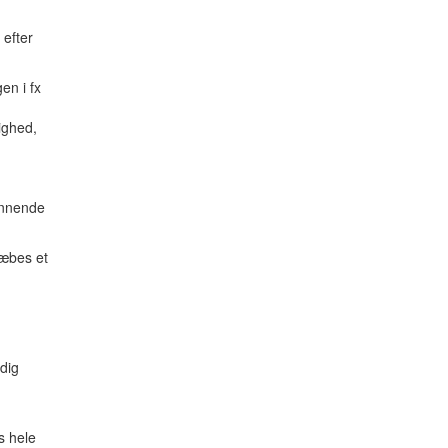
 efter
en i fx
lighed,
dannende
ræbes et
dig
s hele