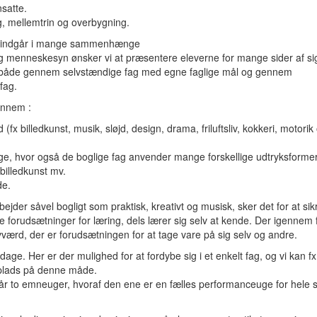
satte.
ng, mellemtrin og overbygning.
ke indgår i mange sammenhænge
g menneskesyn ønsker vi at præsentere eleverne for mange sider af sig
 både gennem selvstændige fag med egne faglige mål og gennem
fag.
ennem :
 (fx billedkunst, musik, sløjd, design, drama, friluftsliv, kokkeri, motorik
lige, hvor også de boglige fag anvender mange forskellige udtryksform
 billedkunst mv.
de.
rbejder såvel bogligt som praktisk, kreativt og musisk, sker det for at sik
ge forudsætninger for læring, dels lærer sig selv at kende. Der igennem f
lvværd, der er forudsætningen for at tage vare på sig selv og andre.
age. Her er der mulighed for at fordybe sig i et enkelt fag, og vi kan f
 plads på denne måde.
r to emneuger, hvoraf den ene er en fælles performanceuge for hele s