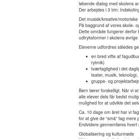
løbende dialog med skolens an
Der arbejdes i 3 trin: Indskoli
Det musisk/kreative/motoris
På baggrund af vores skole- o
Dette område fungerer derfor
udtryksformer i skolens øvrige 
Eleverne udfordres således g
en bred vifte af fagudbud
rytmik)
tværfaglighed i det dag
teater, musik, teknologi,
gruppe- og projektarbej
Børn lærer forskelligt. Når vi a
alle elever dels får bedst muli
mulighed for at udvikle det se
Ca. 10 dage om året har vi fagd
for at give de “små” fag mere
Endvidere gennemføres hvert å
Globalisering og kulturmøde