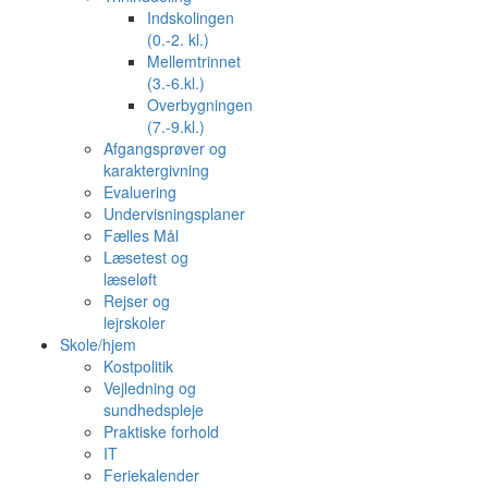
Indskolingen
(0.-2. kl.)
Mellemtrinnet
(3.-6.kl.)
Overbygningen
(7.-9.kl.)
Afgangsprøver og
karaktergivning
Evaluering
Undervisningsplaner
Fælles Mål
Læsetest og
læseløft
Rejser og
lejrskoler
Skole/hjem
Kostpolitik
Vejledning og
sundhedspleje
Praktiske forhold
IT
Feriekalender