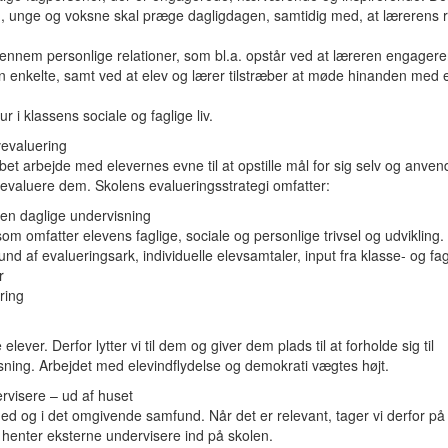
, unge og voksne skal præge dagligdagen, samtidig med, at lærerens 
gennem personlige relationer, som bl.a. opstår ved at læreren engagerer
 enkelte, samt ved at elev og lærer tilstræber at møde hinanden med 
r i klassens sociale og faglige liv.
vevaluering
bet arbejde med elevernes evne til at opstille mål for sig selv og anven
 evaluere dem. Skolens evalueringsstrategi omfatter:
en daglige undervisning
om omfatter elevens faglige, sociale og personlige trivsel og udvikling.
 af evalueringsark, individuelle elevsamtaler, input fra klasse- og fa
r
ring
lever. Derfor lytter vi til dem og giver dem plads til at forholde sig til
ning. Arbejdet med elevindflydelse og demokrati vægtes højt.
rvisere – ud af huset
d og i det omgivende samfund. Når det er relevant, tager vi derfor på
 henter eksterne undervisere ind på skolen.