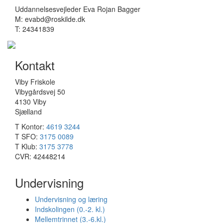
Uddannelsesvejleder Eva Rojan Bagger
M: evabd@roskilde.dk
T: 24341839
Kontakt
Viby Friskole
Vibygårdsvej 50
4130 Viby
Sjælland
T Kontor:
4619 3244
T SFO:
3175 0089
T Klub:
3175 3778
CVR:
42448214
Undervisning
Undervisning og læring
Indskolingen (0.-2. kl.)
Mellemtrinnet (3.-6.kl.)